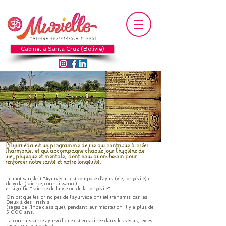
Cabinet à Santa Cruz (Bolivie)
l’Ayurvéda est un programme de vie qui contribue à créer
l’harmonie, et qui accompagne chaque jour l’hygiène de
vie, physique et mentale, dont nous avons besoin pour
renforcer notre santé et notre longévité.
Le mot sanskrit "Ayurvéda" est composé d’ayus (vie, longévité) et
de veda (science, connaissance)
et signifie "science de la vie ou de la longévité".
On dit que les principes de l’ayurvéda ont été transmis par les
Dieux à des "rishis"
(sages de l’Inde classique), pendant leur méditation il y a plus de
5 000 ans.
La connaissance ayurvédique est enracinée dans les védas, textes