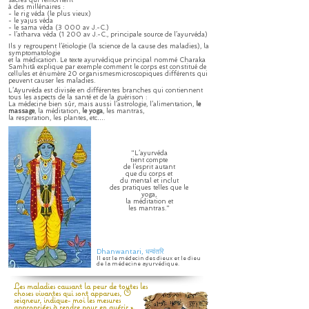
sacrés qui remontent
à des millénaires :
- le rig véda (le plus vieux)
- le yajus véda
- le sama véda (3 000 av J.-C.)
- l’atharva véda (1 200 av J.-C., principale source de l’ayurvéda)
Ils y regroupent l’étiologie (la science de la cause des maladies), la
symptomatologie
et la médication. Le texte ayurvédique principal nommé Charaka
Samhitâ explique par exemple comment le corps est constitué de
cellules et énumère 20 organismesmicroscopiques différents qui
peuvent causer les maladies.
L’Ayurvéda est divisée en différentes branches qui contiennent
tous les aspects de la santé et de la guérison :
La médecine bien sûr, mais aussi l’astrologie, l’alimentation,
le
massage
, la méditation,
le yoga
, les mantras,
la respiration, les plantes, etc….
"L’ayurvéda
tient compte
de l’esprit autant
que du corps et
du mental et inclut
des pratiques telles que le
yoga,
la méditation et
les mantras."
Dhanwantari, धन्वंतरि
Il est le médecin des dieux et le dieu
de la médecine ayurvédique.
Les maladies causant la peur de toutes les
choses vivantes qui sont apparues, Ô
seigneur, indique- moi les mesures
appropriées à rendre pour en guérir ».