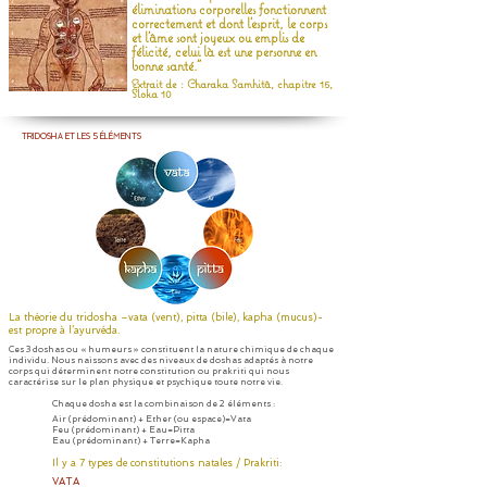
éliminations corporelles fonctionnent
correctement et dont l'esprit, le corps
et l'âme sont joyeux ou emplis de
félicité, celui là est une personne en
bonne santé.
"
Extrait de : Charaka Samhitâ, chapitre 15,
Sloka 10
TRIDOSHA ET LES 5 ÉLÉMENTS
La théorie du tridosha –vata (vent), pitta (bile), kapha (mucus)-
est propre à l’ayurvéda.
Ces 3 doshas ou « humeurs » constituent la nature chimique de chaque
individu. Nous naissons avec des niveaux de doshas adaptés à notre
corps qui déterminent notre constitution ou prakriti qui nous
caractérise sur le plan physique et psychique toute notre vie.
Chaque dosha est la combinaison de 2 éléments :
Air (prédominant) + Ether (ou espace)=Vata
Feu (prédominant) + Eau=Pitta
Eau (prédominant) + Terre=Kapha
Il y a 7 types de constitutions natales / Prakriti:
VATA