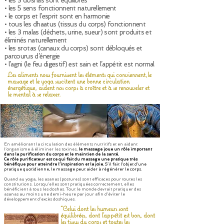
• les 3 doshas sont équilibrés
• les 5 sens fonctionnent naturellement
• le corps et l’esprit sont en harmonie
• tous les dhaatus (tissus du corps) fonctionnent
• les 3 malas (déchets, urine, sueur) sont produits et
éliminés naturellement
• les srotas (canaux du corps) sont débloqués et
parcourus d’énergie
• l’agni (le feu digestif) est sain et l’appétit est normal
Les aliments nous fournissent les éléments qui conviennent,
le
massage et le yoga suscitent une bonne circulation
énergétique, aident nos corps à croître et à se renouveler et
le mental à se relaxer.
En améliorant la circulation des éléments nutritifs et en aidant
l’organisme à éliminer les toxines,
le massage joue un rôle important
dans la purification du corps et le maintien de la santé.
Ce rôle purificateur est ce qui fait du massage une pratique très
bénéfique pour atteindre l’inspiration et la joie.
S’il fait l’objet d’une
pratique quotidienne, le massage peut aider à régénérer le corps.
Quand au yoga, les asanas (postures) sont efficaces pour toutes les
constitutions. Lorsqu’elles sont pratiquées correctement, elles
bénéficient à tous les doshas. Tout le monde devrait pratiquer des
asanas au moins une demi-heure par jour afin d’éviter le
développement d’excès doshiques.
“Celui dont les humeurs sont
équilibrées, dont l'appétit est bon, dont
les tissus du corps et toutes les