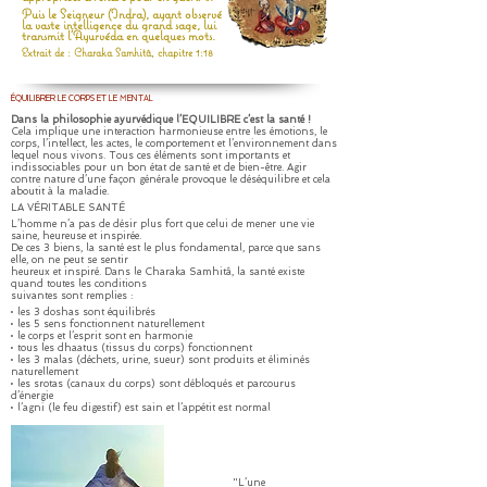
Puis le Seigneur (Indra), ayant observé
la vaste intelligence du grand sage, lui
transmit l’Ayurvéda en quelques mots.
Extrait de : Charaka Samhitâ, chapitre 1:18
ÉQUILIBRER LE CORPS ET LE MENTAL
Dans la philosophie ayurvédique l’EQUILIBRE c’est la santé !
Cela implique une interaction harmonieuse entre les émotions, le
corps, l’intellect, les actes, le comportement et l’environnement dans
lequel nous vivons. Tous ces éléments sont importants et
indissociables pour un bon état de santé et de bien-être. Agir
contre nature d’une façon générale provoque le déséquilibre et cela
aboutit à la maladie.
LA VÉRITABLE SANTÉ
L’homme n’a pas de désir plus fort que celui de mener une vie
saine, heureuse et inspirée.
De ces 3 biens, la santé est le plus fondamental, parce que sans
elle, on ne peut se sentir
heureux et inspiré. Dans le Charaka Samhitâ, la santé existe
quand toutes les conditions
suivantes sont remplies :
• les 3 doshas sont équilibrés
• les 5 sens fonctionnent naturellement
• le corps et l’esprit sont en harmonie
• tous les dhaatus (tissus du corps) fonctionnent
• les 3 malas (déchets, urine, sueur) sont produits et éliminés
naturellement
• les srotas (canaux du corps) sont débloqués et parcourus
d’énergie
• l’agni (le feu digestif) est sain et l’appétit est normal
"L’une