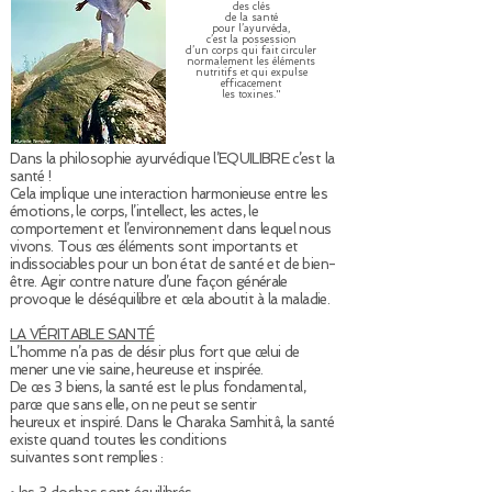
des clés
de la santé
pour l’ayurvéda,
c’est la possession
d’un corps qui fait circuler
normalement les éléments
nutritifs et qui expulse
efficacement
les toxines."
Dans la philosophie ayurvédique l’EQUILIBRE c’est la
santé !
Cela implique une interaction harmonieuse entre les
émotions, le corps, l’intellect, les actes, le
comportement et l’environnement dans lequel nous
vivons. Tous ces éléments sont importants et
indissociables pour un bon état de santé et de bien-
être. Agir contre nature d’une façon générale
provoque le déséquilibre et cela aboutit à la maladie.
LA VÉRITABLE SANTÉ
L’homme n’a pas de désir plus fort que celui de
mener une vie saine, heureuse et inspirée.
De ces 3 biens, la santé est le plus fondamental,
parce que sans elle, on ne peut se sentir
heureux et inspiré. Dans le Charaka Samhitâ, la santé
existe quand toutes les conditions
suivantes sont remplies :